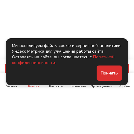
Мы используем файлы cookie и сервис веб-аналитики
Яндекс Метрика для улучшения работы сайта.
Оставаясь на сайте, вы соглашаетесь с
Политикой
конфиденциальности
.
В корзину
Принять
Главная
Каталог
Контакты
Компания
Производители
Корзина
Ленинский пр-т, д. 134
Коломяжский пр. 15, корп
1
+7 (905) 222-40-44
+7 (960) 283-67-89