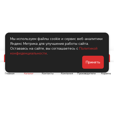
Мы используем файлы cookie и сервис веб-аналитики
Яндекс Метрика для улучшения работы сайта.
Оставаясь на сайте, вы соглашаетесь с
Политикой
конфиденциальности
.
В корзину
Принять
Главная
Каталог
Контакты
Компания
Производители
Корзина
Ленинский пр-т, д. 134
Коломяжский пр. 15, корп
1
+7 (905) 222-40-44
+7 (960) 283-67-89