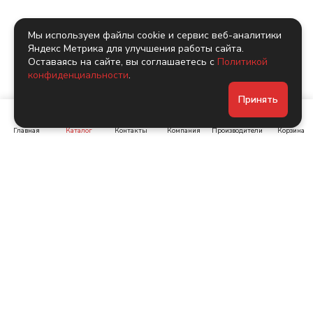
Мы используем файлы cookie и сервис веб-аналитики
Яндекс Метрика для улучшения работы сайта.
Оставаясь на сайте, вы соглашаетесь с
Политикой
конфиденциальности
.
Принять
Главная
Каталог
Контакты
Компания
Производители
Корзина
Ленинский пр-т, д. 134
Коломяжский пр. 15, корп
1
+7 (905) 222-40-44
+7 (960) 283-67-89
Интернет-магазин
Связаться с нами
Каталог
Акции
Бренды
Помощь
Условия оплаты