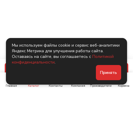
Мы используем файлы cookie и сервис веб-аналитики
Яндекс Метрика для улучшения работы сайта.
Оставаясь на сайте, вы соглашаетесь с
Политикой
конфиденциальности
.
В корзину
Принять
Главная
Каталог
Контакты
Компания
Производители
Корзина
Ленинский пр-т, д. 134
Коломяжский пр. 15, корп
1
+7 (905) 222-40-44
+7 (960) 283-67-89