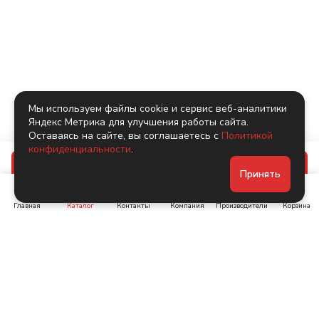
Мы используем файлы cookie и сервис веб-аналитики
Яндекс Метрика для улучшения работы сайта.
Оставаясь на сайте, вы соглашаетесь с
Политикой
конфиденциальности
.
В корзину
Принять
Главная
Каталог
Контакты
Компания
Производители
Корзина
Ленинский пр-т, д. 134
Коломяжский пр. 15, корп
1
+7 (905) 222-40-44
+7 (960) 283-67-89