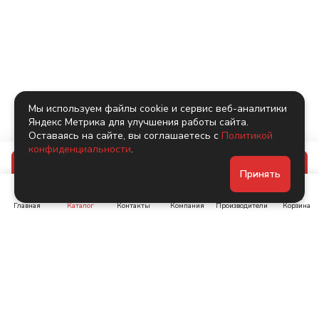
Мы используем файлы cookie и сервис веб-аналитики
Яндекс Метрика для улучшения работы сайта.
Оставаясь на сайте, вы соглашаетесь с
Политикой
конфиденциальности
.
В корзину
Принять
Главная
Каталог
Контакты
Компания
Производители
Корзина
Ленинский пр-т, д. 134
Коломяжский пр. 15, корп
1
+7 (905) 222-40-44
+7 (960) 283-67-89