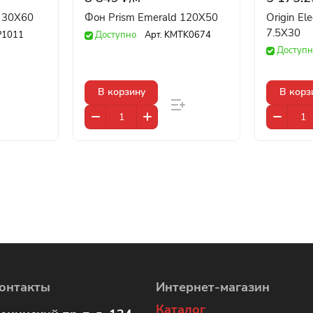
a 30X60
Фон Prism Emerald 120X50
Origin El
7.5X30
P1011
Доступно
Арт.
KMTK0674
Доступн
В корзину
В корз
онтакты
Интернет-магазин
Каталог