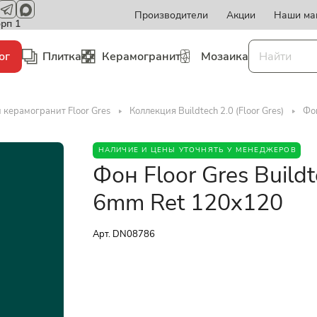
Производители
Акции
Наши ма
орп 1
ог
Плитка
Керамогранит
Мозаика
 керамогранит Floor Gres
Коллекция Buildtech 2.0 (Floor Gres)
Фон
НАЛИЧИЕ И ЦЕНЫ УТОЧНЯТЬ У МЕНЕДЖЕРОВ
Фон Floor Gres Buildt
6mm Ret 120x120
Арт.
DN08786