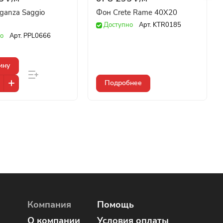
eganza Saggio
Фон Crete Rame 40X20
Доступно
Арт.
KTR0185
о
Арт.
PPL0666
ину
Подробнее
Компания
Помощь
О компании
Условия оплаты