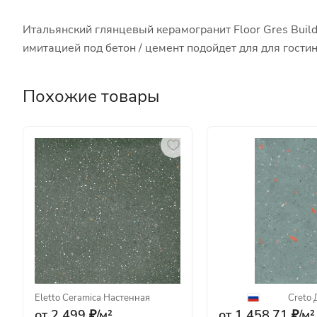
Итальянский глянцевый керамогранит Floor Gres Buil
имитацией под бетон / цемент подойдет для для гост
Похожие товары
Eletto Ceramica
·
Настенная
Creto
·
от 2 499 ₽/
м²
от 1 458.71 ₽/
м²