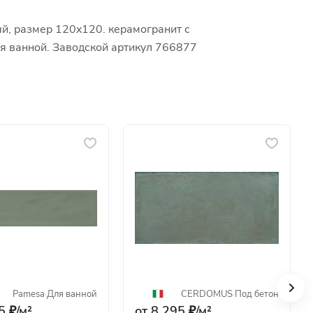
ый, размер 120x120. керамогранит с
ля ванной. Заводской артикул 766877
Pamesa
·
Для ванной
CERDOMUS
·
Под бетон
5 ₽/
м²
от 8 295 ₽/
м²