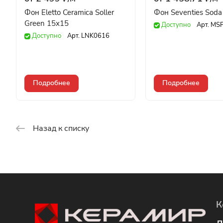
Фон Eletto Ceramica Soller
Фон Seventies Sod
Green 15x15
Доступно
Арт.
MS
Доступно
Арт.
LNK0616
Подробнее
Подробнее
Назад к списку
К