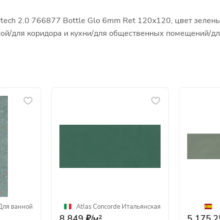
dtech 2.0 766877 Bottle Glo 6mm Ret 120x120, цвет зелен
иной/для коридора и кухни/для общественных помещений/д
Для ванной
Atlas Concorde
·
Итальянская
8 849 ₽/
м²
5 175.2