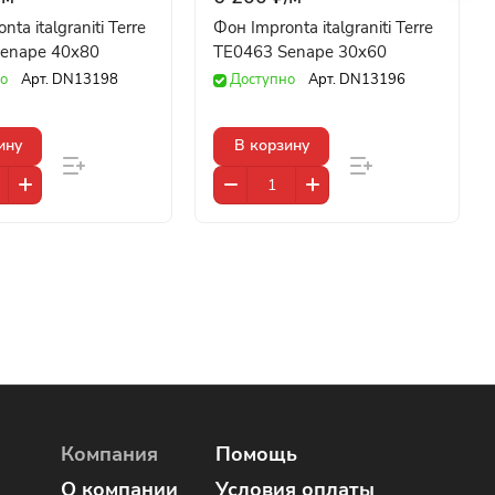
ta italgraniti Terre
Фон Impronta italgraniti Terre
enape 40x80
TE0463 Senape 30x60
о
Арт.
DN13198
Доступно
Арт.
DN13196
ину
В корзину
Компания
Помощь
О компании
Условия оплаты