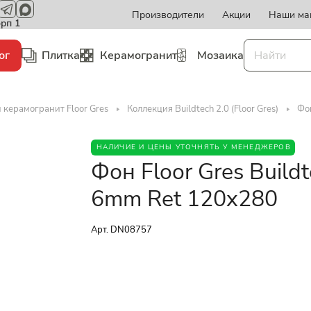
Производители
Акции
Наши ма
орп 1
ог
Плитка
Керамогранит
Мозаика
 керамогранит Floor Gres
Коллекция Buildtech 2.0 (Floor Gres)
Фон
НАЛИЧИЕ И ЦЕНЫ УТОЧНЯТЬ У МЕНЕДЖЕРОВ
Фон Floor Gres Build
6mm Ret 120x280
Арт.
DN08757