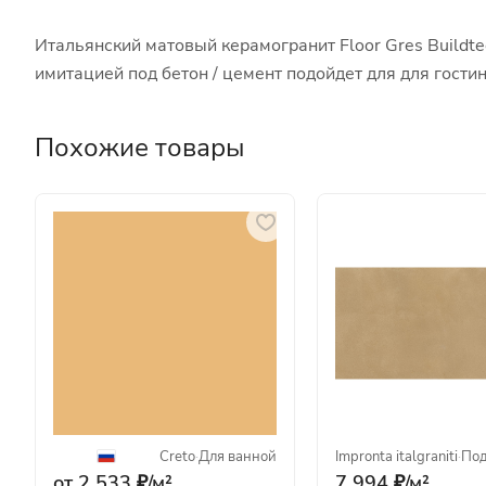
Итальянский матовый керамогранит Floor Gres Buildt
имитацией под бетон / цемент подойдет для для гост
Похожие товары
Creto
·
Для ванной
Impronta italgraniti
·
Под
от 2 533 ₽/
м²
7 994 ₽/
м²