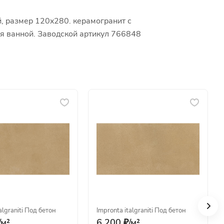
, размер 120x280. керамогранит с
ля ванной. Заводской артикул 766848
algraniti
·
Под бетон
Impronta italgraniti
·
Под бетон
/
м²
6 200 ₽/
м²