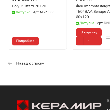
Poly Mustard 20X20
Фон Impronta italgra
TE04BAA Senape An
Доступно
Арт.
MSP0983
60x120
Доступно
Арт.
DN
В корзину
Подробнее
Назад к списку
К