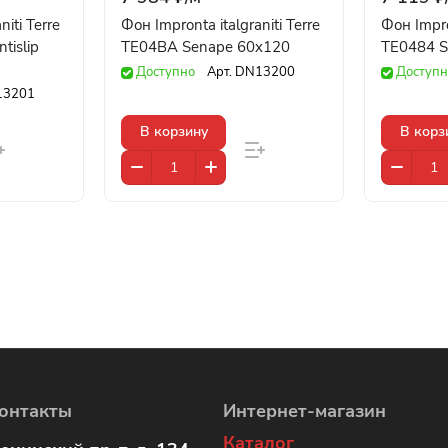
niti Terre
Фон Impronta italgraniti Terre
Фон Impron
tislip
TE04BA Senape 60x120
TE0484 S
Доступно
Арт.
DN13200
Доступн
13201
В корзину
В корз
онтакты
Интернет-магазин
Каталог