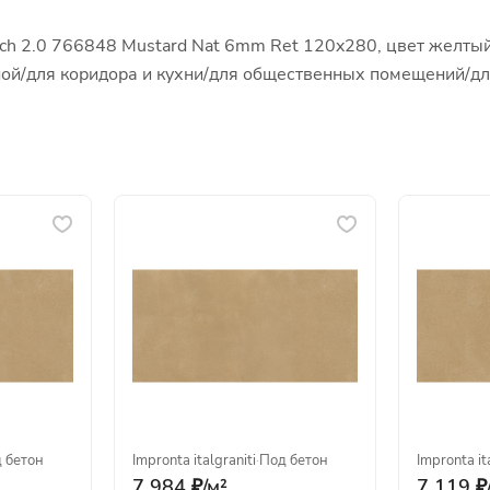
ech 2.0 766848 Mustard Nat 6mm Ret 120x280, цвет желтый
иной/для коридора и кухни/для общественных помещений/д
 бетон
Impronta italgraniti
·
Под бетон
Impronta it
7 984 ₽/
м²
7 119 ₽