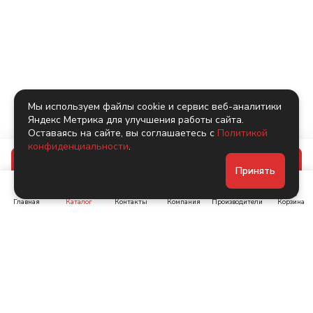
Мы используем файлы cookie и сервис веб-аналитики
Яндекс Метрика для улучшения работы сайта.
Оставаясь на сайте, вы соглашаетесь с
Политикой
конфиденциальности
.
В корзину
Принять
Главная
Каталог
Контакты
Компания
Производители
Корзина
Ленинский пр-т, д. 134
Коломяжский пр. 15, корп
1
+7 (905) 222-40-44
+7 (960) 283-67-89