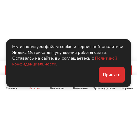
Мы используем файлы cookie и сервис веб-аналитики
Яндекс Метрика для улучшения работы сайта.
Оставаясь на сайте, вы соглашаетесь с
Политикой
конфиденциальности
.
В корзину
Принять
Главная
Каталог
Контакты
Компания
Производители
Корзина
Ленинский пр-т, д. 134
Коломяжский пр. 15, корп
1
+7 (905) 222-40-44
+7 (960) 283-67-89