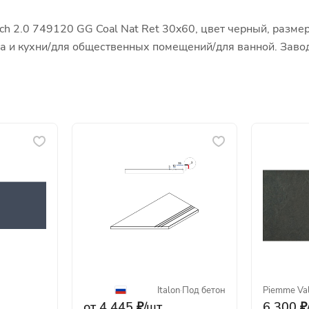
ch 2.0 749120 GG Coal Nat Ret 30x60, цвет черный, разме
ора и кухни/для общественных помещений/для ванной. Зав
Italon
·
Под бетон
Piemme Val
от 4 445 ₽/
шт
6 300 ₽