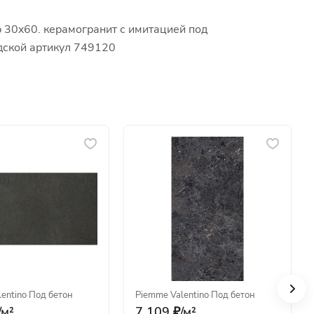
р 30x60. керамогранит с имитацией под
одской артикул 749120
entino
·
Под бетон
Piemme Valentino
·
Под бетон
/
м²
7 109 ₽/
м²