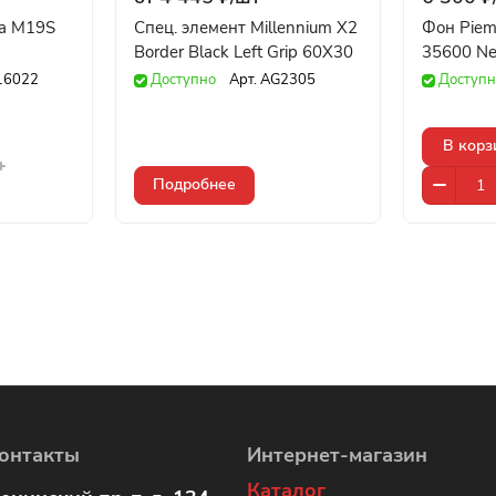
ca M19S
Спец. элемент Millennium X2
Фон Piem
Border Black Left Grip 60X30
35600 Ne
16022
Доступно
Арт.
AG2305
Доступн
В корз
Подробнее
онтакты
Интернет-магазин
Каталог