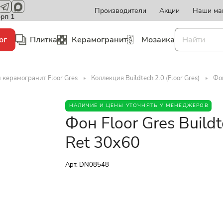
Производители
Акции
Наши ма
орп 1
ог
Плитка
Керамогранит
Мозаика
 керамогранит Floor Gres
Коллекция Buildtech 2.0 (Floor Gres)
Фон
НАЛИЧИЕ И ЦЕНЫ УТОЧНЯТЬ У МЕНЕДЖЕРОВ
Фон Floor Gres Build
Ret 30x60
Арт.
DN08548