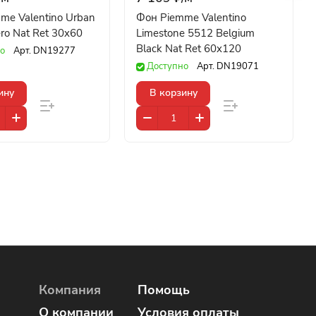
me Valentino Urban
Фон Piemme Valentino
ro Nat Ret 30x60
Limestone 5512 Belgium
Black Nat Ret 60x120
о
Арт.
DN19277
Доступно
Арт.
DN19071
ину
В корзину
Компания
Помощь
О компании
Условия оплаты