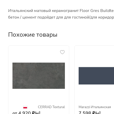
Итальянский матовый керамогранит Floor Gres Buildte
бетон / цемент подойдет для для гостиной/для корид
Похожие товары
CERRAD
·
Textural
Marazzi
·
Итальянская
от 4 920 ₽/
м²
7 598 ₽/
м²