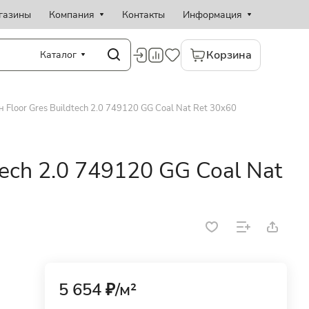
газины
Компания
Контакты
Информация
Корзина
Каталог
 Floor Gres Buildtech 2.0 749120 GG Coal Nat Ret 30x60
tech 2.0 749120 GG Coal Nat
5 654 ₽/
м²