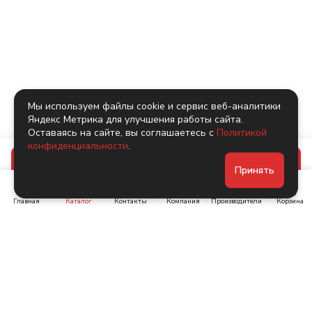
Мы используем файлы cookie и сервис веб-аналитики
Яндекс Метрика для улучшения работы сайта.
Оставаясь на сайте, вы соглашаетесь с
Политикой
конфиденциальности
.
В корзину
Принять
Главная
Каталог
Контакты
Компания
Производители
Корзина
Ленинский пр-т, д. 134
Коломяжский пр. 15, корп
1
+7 (905) 222-40-44
+7 (960) 283-67-89