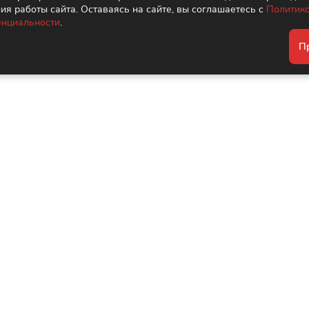
ия работы сайта. Оставаясь на сайте, вы соглашаетесь с
Политик
нциальности
.
W Marble 765600 Flow High-Glo 6mm Ret 120x60, цвет бе
П
я коридора и кухни/для общественных помещений/для ванн
ocer
·
Белый
Creto
·
Для ванной