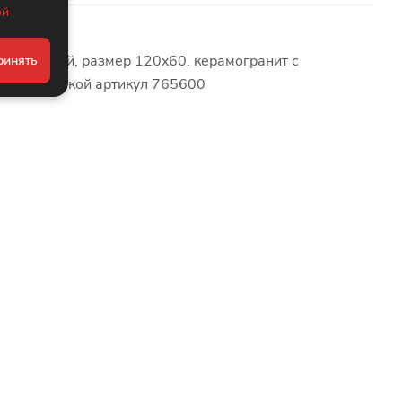
ой
лый;черный, размер 120x60. керамогранит с
ринять
ой. Заводской артикул 765600
Kevis
·
Белый
Eurotile Ceramica
·
Белый