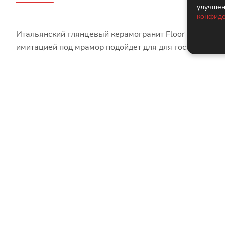
улучшен
конфиде
Итальянский глянцевый керамогранит Floor Gres B & 
имитацией под мрамор подойдет для для гостиной/дл
Похожие товары
Marazzi
·
Итальянская
Marm