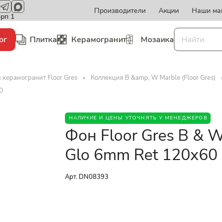
Производители
Акции
Наши ма
орп 1
ог
Плитка
Керамогранит
Мозаика
 керамогранит Floor Gres
Коллекция B &amp; W Marble (Floor Gres)
0
НАЛИЧИЕ И ЦЕНЫ УТОЧНЯТЬ У МЕНЕДЖЕРОВ
Фон Floor Gres B & 
Glo 6mm Ret 120x60
Арт.
DN08393