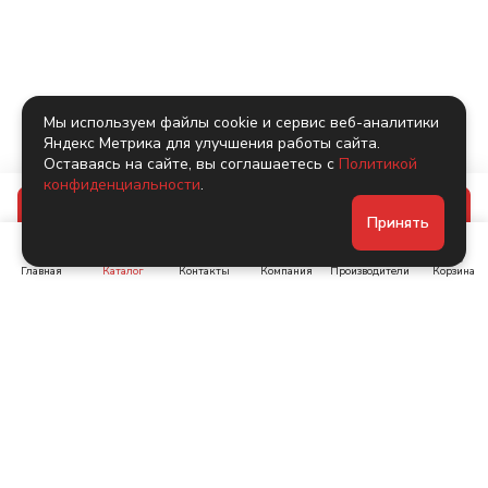
Мы используем файлы cookie и сервис веб-аналитики
Яндекс Метрика для улучшения работы сайта.
Оставаясь на сайте, вы соглашаетесь с
Политикой
конфиденциальности
.
В корзину
Принять
Главная
Каталог
Контакты
Компания
Производители
Корзина
Ленинский пр-т, д. 134
Коломяжский пр. 15, корп
1
+7 (905) 222-40-44
+7 (960) 283-67-89
Интернет-магазин
Связаться с нами