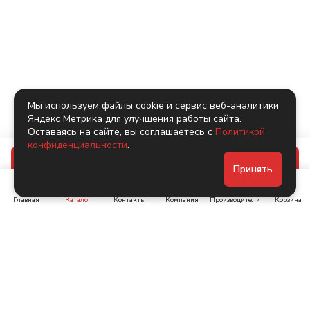
Мы используем файлы cookie и сервис веб-аналитики
Яндекс Метрика для улучшения работы сайта.
Оставаясь на сайте, вы соглашаетесь с
Политикой
конфиденциальности
.
В корзину
Принять
Главная
Каталог
Контакты
Компания
Производители
Корзина
Ленинский пр-т, д. 134
Коломяжский пр. 15, корп
1
+7 (905) 222-40-44
+7 (960) 283-67-89