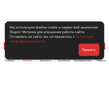
Мы используем файлы cookie и сервис веб-аналитики
Яндекс Метрика для улучшения работы сайта.
Оставаясь на сайте, вы соглашаетесь с
Политикой
конфиденциальности
.
В корзину
Принять
Главная
Каталог
Контакты
Компания
Производители
Корзина
Ленинский пр-т, д. 134
Коломяжский пр. 15, корп
1
+7 (905) 222-40-44
+7 (960) 283-67-89
Интернет-магазин
Связаться с нами