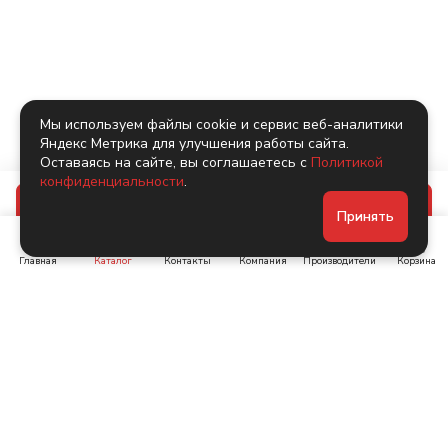
Мы используем файлы cookie и сервис веб-аналитики
Яндекс Метрика для улучшения работы сайта.
Оставаясь на сайте, вы соглашаетесь с
Политикой
конфиденциальности
.
В корзину
Принять
Главная
Каталог
Контакты
Компания
Производители
Корзина
Ленинский пр-т, д. 134
Коломяжский пр. 15, корп
1
+7 (905) 222-40-44
+7 (960) 283-67-89
Интернет-магазин