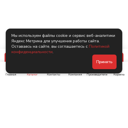
Мы используем файлы cookie и сервис веб-аналитики
Яндекс Метрика для улучшения работы сайта.
Оставаясь на сайте, вы соглашаетесь с
Политикой
конфиденциальности
.
В корзину
Принять
Главная
Каталог
Контакты
Компания
Производители
Корзина
Ленинский пр-т, д. 134
Коломяжский пр. 15, корп
1
+7 (905) 222-40-44
+7 (960) 283-67-89
Интернет-магазин