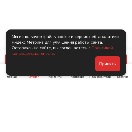
Мы используем файлы cookie и сервис веб-аналитики
Яндекс Метрика для улучшения работы сайта.
Оставаясь на сайте, вы соглашаетесь с
Политикой
конфиденциальности
.
В корзину
Принять
Главная
Каталог
Контакты
Компания
Производители
Корзина
Ленинский пр-т, д. 134
Коломяжский пр. 15, корп
1
+7 (905) 222-40-44
+7 (960) 283-67-89
Интернет-магазин