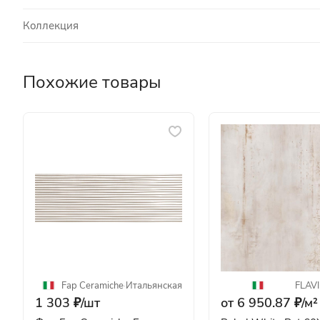
Коллекция
Похожие товары
Fap Ceramiche
·
Итальянская
FLAV
1 303 ₽/
шт
от 6 950.87 ₽/
м²