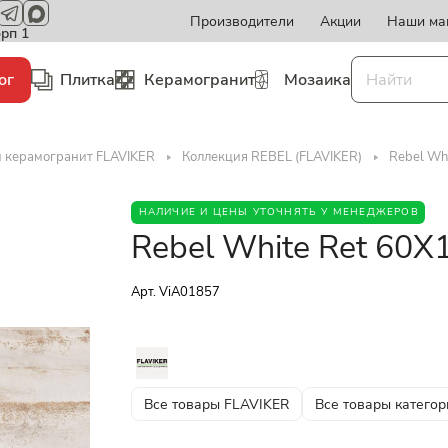
Производители
Акции
Наши ма
орп 1
ог
Плитка
Керамогранит
Мозаика
и керамогранит FLAVIKER
Коллекция REBEL (FLAVIKER)
Rebel Wh
НАЛИЧИЕ И ЦЕНЫ УТОЧНЯТЬ У МЕНЕДЖЕРОВ
Rebel White Ret 60X
Арт.
ViA01857
Все товары FLAVIKER
Все товары категор