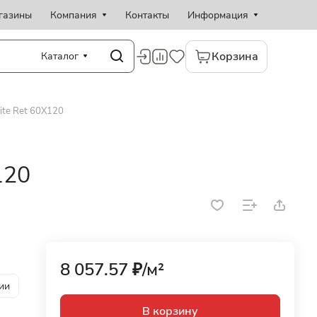
газины
Компания
Контакты
Информация
Корзина
Каталог
ite Ret 60X120
120
8 057.57 ₽/
м²
ии
В корзину