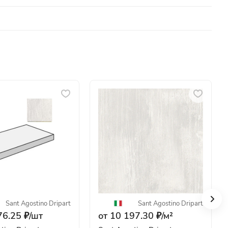
Sant Agostino
·
Dripart
Sant Agostino
·
Dripart
76.25 ₽/
шт
от 10 197.30 ₽/
м²