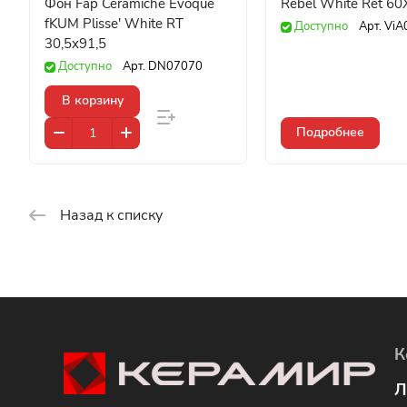
Фон Fap Ceramiche Evoque
Rebel White Ret 60
fKUM Plisse' White RT
Доступно
Арт.
ViA
30,5x91,5
Доступно
Арт.
DN07070
В корзину
Подробнее
Назад к списку
К
Л