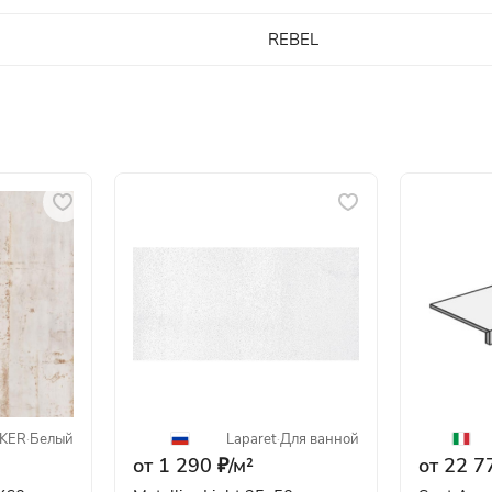
REBEL
IKER
·
Белый
Laparet
·
Для ванной
от 1 290 ₽/
м²
от 22 7