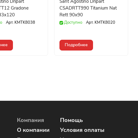
tino Dripart
Sant Agostino Dripart
T12 Gradone
CSADRTT990 Titanium Nat
 33x120
Rett 90x90
о
Арт.
KMTK8038
Доступно
Арт.
KMTK8020
нее
Подробнее
Компания
Помощь
О компании
Условия оплаты