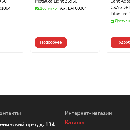
X60
Metallica Light 25x50
Sant Agos
CSAGDRT
01864
Доступно
Арт.
LAP00364
Titanium
Доступн
Подробнее
Подроб
онтакты
Интернет-магазин
Каталог
енинский пр-т, д. 134