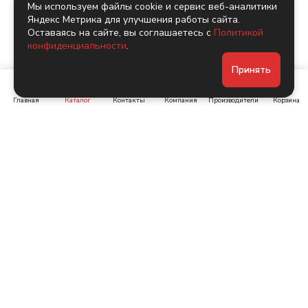
Мы используем файлы cookie и сервис веб-аналитики
Яндекс Метрика для улучшения работы сайта.
Оставаясь на сайте, вы соглашаетесь с
Политикой
конфиденциальности
.
Принять
Главная
Каталог
Контакты
Компания
Производители
Корзина
Ленинский пр-т, д. 134
Коломяжский пр. 15, корп
1
+7 (905) 222-40-44
+7 (960) 283-67-89
Интернет-магазин
Связаться с нами
Каталог
Акции
Бренды
Помощь
Условия оплаты
Компания
Условия доставки