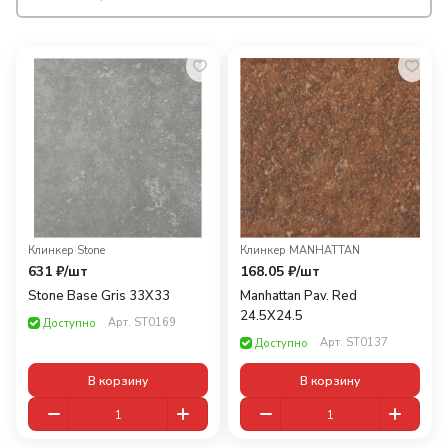
Клинкер
·
Stone
Клинкер
·
MANHATTAN
631 ₽/
шт
168.05 ₽/
шт
Stone Base Gris 33X33
Manhattan Pav. Red
24.5X24.5
Арт.
ST0169
Доступно
Арт.
ST0137
Доступно
В корзину
В корзину