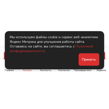
Мы используем файлы cookie и сервис веб-аналитики
Яндекс Метрика для улучшения работы сайта.
Оставаясь на сайте, вы соглашаетесь с
Политикой
конфиденциальности
.
В корзину
Принять
Главная
Каталог
Контакты
Компания
Производители
Корзина
Ленинский пр-т, д. 134
Коломяжский пр. 15, корп
1
+7 (905) 222-40-44
+7 (960) 283-67-89