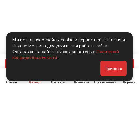
Мы используем файлы cookie и сервис веб-аналитики
Яндекс Метрика для улучшения работы сайта.
Оставаясь на сайте, вы соглашаетесь с
Политикой
конфиденциальности
.
В корзину
Принять
Главная
Каталог
Контакты
Компания
Производители
Корзина
Ленинский пр-т, д. 134
Коломяжский пр. 15, корп
1
+7 (905) 222-40-44
+7 (960) 283-67-89
Интернет-магазин
Связаться с нами
Каталог