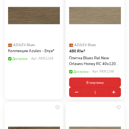
AZULEV
·
Blues
AZULEV
·
Blues
Коллекция Azulev - Enya*
480 ₽/
м²
Плитка Blues Rel New
Арт.
RKR1269
Доступно
Orleans Honey RC 40x120
(0,96)
Арт.
RKR1268
Доступно
В корзину