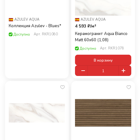
AZULEV
·
AQUA
AZULEV
·
AQUA
Коллекция Azulev - Blues*
4 593 ₽/
м²
Керамогранит Aqua Bianco
Арт.
RKR1080
Доступно
Matt 60х60 (1,08)
Арт.
RKR1078
Доступно
В корзину