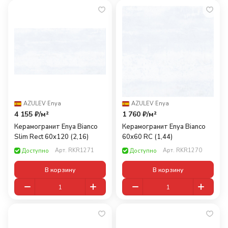
AZULEV
·
Enya
AZULEV
·
Enya
4 155 ₽/
м²
1 760 ₽/
м²
Керамогранит Enya Bianco
Керамогранит Enya Bianco
Slim Rect 60x120 (2,16)
60x60 RС (1,44)
Арт.
RKR1271
Арт.
RKR1270
Доступно
Доступно
В корзину
В корзину