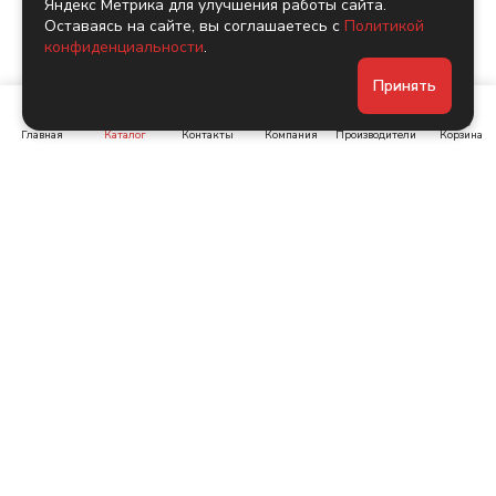
Яндекс Метрика для улучшения работы сайта.
Оставаясь на сайте, вы соглашаетесь с
Политикой
конфиденциальности
.
Принять
Главная
Каталог
Контакты
Компания
Производители
Корзина
Ленинский пр-т, д. 134
Коломяжский пр. 15, корп
1
+7 (905) 222-40-44
+7 (960) 283-67-89
Интернет-магазин
Связаться с нами
Каталог
Акции
Бренды
Помощь
Условия оплаты
Компания
Условия доставки
О компании
Заказные позиции,