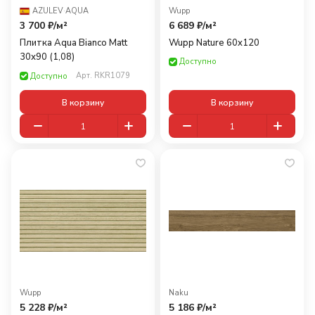
AZULEV
·
AQUA
Wupp
3 700 ₽/
м²
6 689 ₽/
м²
Плитка Aqua Bianco Matt
Wupp Nature 60x120
30х90 (1,08)
Доступно
Арт.
RKR1079
Доступно
В корзину
В корзину
Wupp
Naku
5 228 ₽/
м²
5 186 ₽/
м²