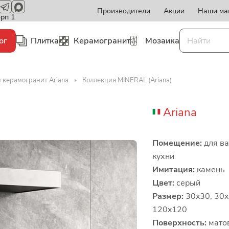
Производители
Акции
Наши ма
орп 1
ог
Плитка
Керамогранит
Мозаика
 керамогранит Ariana
Коллекция MINERAL (Ariana)
Ariana
Помещение:
для ва
кухни
Имитация:
камень
Цвет:
серый
Размер:
30x30, 30x
120x120
Поверхность:
мато