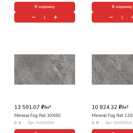
В корзину
В корзину
13 591.07 ₽/
м²
10 824.32 ₽/
м²
Mineral Fog Ret 30X60
Mineral Fog Ret 12
0
Арт.
ViA00656
0
Арт.
ViA00654