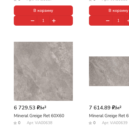
В корзину
В корзину
6 729.53 ₽/
м²
7 614.89 ₽/
м²
Mineral Greige Ret 60X60
Mineral Greige Ret
0
Арт.
ViA00638
0
Арт.
ViA00639