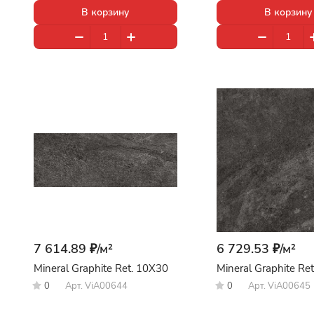
В корзину
В корзину
7 614.89 ₽/
м²
6 729.53 ₽/
м²
Mineral Graphite Ret. 10X30
Mineral Graphite Re
0
Арт.
ViA00644
0
Арт.
ViA00645