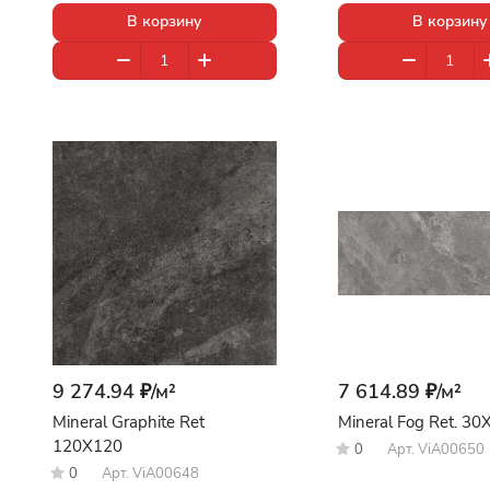
В корзину
В корзину
9 274.94 ₽/
м²
7 614.89 ₽/
м²
Mineral Graphite Ret
Mineral Fog Ret. 30
120X120
0
Арт.
ViA00650
0
Арт.
ViA00648