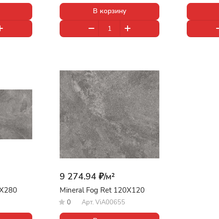
В корзину
9 274.94 ₽/
м²
0X280
Mineral Fog Ret 120X120
0
Арт.
ViA00655