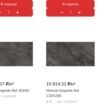
В корзину
В корзину
07 ₽/
м²
10 824.32 ₽/
м²
raphite Ret 30X60
Mineral Graphite Ret
120X280
т.
ViA00649
0
Арт.
ViA00647