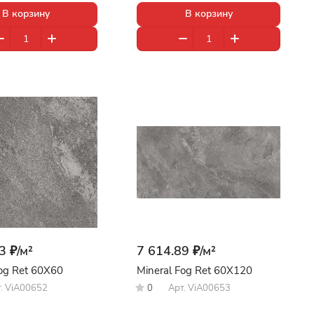
В корзину
В корзину
3 ₽/
м²
7 614.89 ₽/
м²
Fog Ret 60X60
Mineral Fog Ret 60X120
т.
ViA00652
0
Арт.
ViA00653