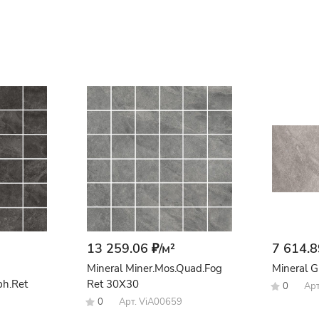
13 259.06 ₽/
м²
7 614.8
Mineral Miner.Mos.Quad.Fog
Mineral G
ph.Ret
Ret 30X30
0
Ар
0
Арт.
ViA00659