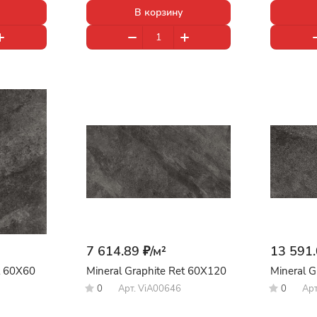
В корзину
7 614.89 ₽/
м²
13 591.
t 60X60
Mineral Graphite Ret 60X120
Mineral G
0
Арт.
ViA00646
0
Ар