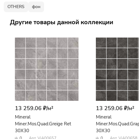
OTHERS
фон
Другие товары данной коллекции
13 259.06 ₽/
м²
13 259.06 ₽/
м²
Mineral
Mineral
Miner.Mos.Quad.Greige Ret
Miner.Mos.Quad.Gra
30X30
30X30
0
Арт.
ViA00657
0
Арт.
ViA00658