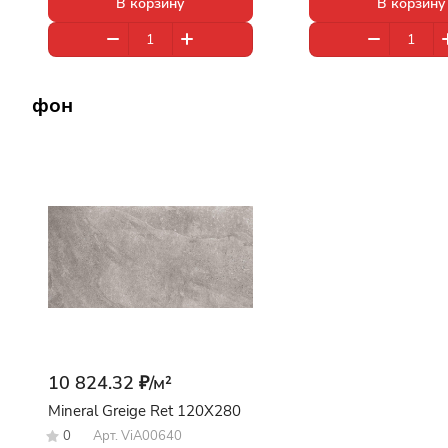
В корзину
В корзину
фон
10 824.32 ₽/
м²
Mineral Greige Ret 120X280
0
Арт.
ViA00640