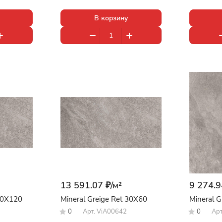
В корзину
13 591.07 ₽/
м²
9 274.9
 60X120
Mineral Greige Ret 30X60
Mineral 
0
Арт.
ViA00642
0
Ар