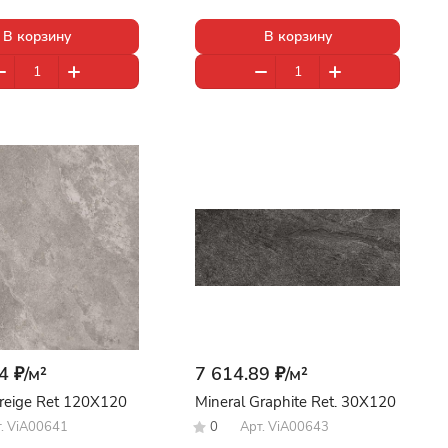
В корзину
В корзину
4 ₽/
м²
7 614.89 ₽/
м²
Greige Ret 120X120
Mineral Graphite Ret. 30X120
т.
ViA00641
0
Арт.
ViA00643