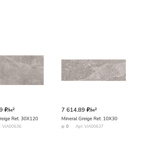
9 ₽/
м²
7 614.89 ₽/
м²
reige Ret. 30X120
Mineral Greige Ret. 10X30
т.
ViA00636
0
Арт.
ViA00637