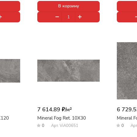
В корзину
7 614.89 ₽/
м²
6 729.5
X120
Mineral Fog Ret. 10X30
Mineral 
0
Арт.
ViA00651
0
Ар