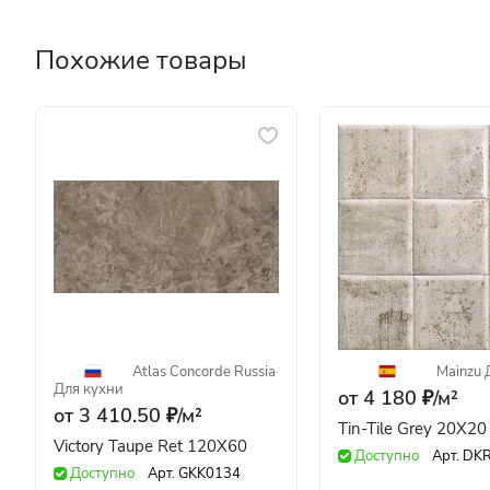
Похожие товары
Atlas Concorde Russia
·
Mainzu
·
Для кухни
от 4 180 ₽/
м²
от 3 410.50 ₽/
м²
Tin-Tile Grey 20X20
Victory Taupe Ret 120X60
Доступно
Арт.
DK
Доступно
Арт.
GKK0134