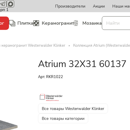
Производители
Акции
Наши ма
орп 1
ог
Плитка
Керамогранит
Мозаика
 керамогранит Westerwalder Klinker
Коллекция Atrium (Westerwalder
Atrium 32X31 60137
Арт.
RKR1022
Все товары Westerwalder Klinker
Все товары категории