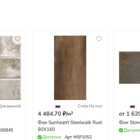
Для ванной
Creto
·
На пол
4 484.70 ₽/
м²
от 1 620
Фон Sunhearrt Steelwalk Rust
Фон Ston
80X160
R00845
Доступн
Доступно
Арт.
MSP1052