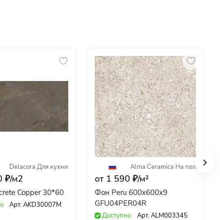
Delacora
·
Для кухни
Alma Ceramica
·
На пол
 ₽/
м2
от 1 590 ₽/
м²
crete Copper 30*60
Фон Peru 600x600x9
GFU04PER04R
о
Арт.
AKD30007M
Доступно
Арт.
ALM003345