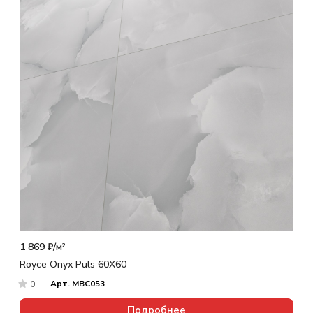
1 869 ₽/
м²
Royce Onyx Puls 60X60
Арт.
MBC053
0
Подробнее