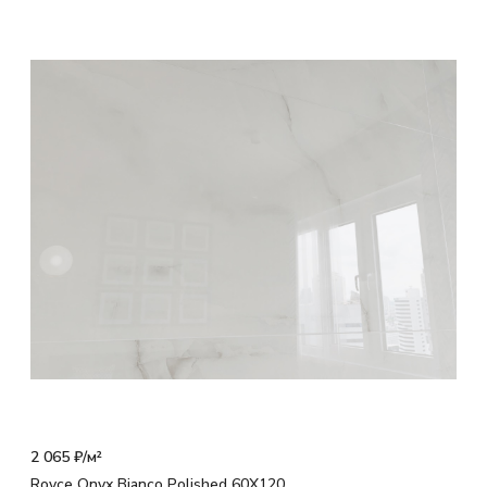
2 065 ₽/
м²
Royce Onyx Bianco Polished 60X120