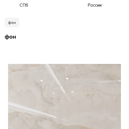
СПб
России
фон
фон