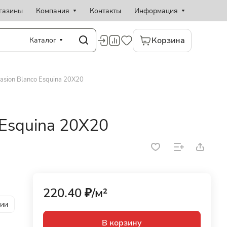
газины
Компания
Контакты
Информация
Корзина
Каталог
asion Blanco Esquina 20X20
 Esquina 20X20
220.40 ₽/
м²
рии
В корзину