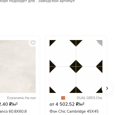
ворк подойдет для . Заводской артикул
Ecoceramic
·
На пол
DUAL GRES
·
Chic
.40 ₽/
м²
от 4 502.52 ₽/
м²
anco 60.8X60.8
Фон Chic Cambridge 45X45