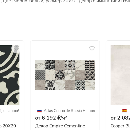
, цвет черно-белый, размер 20x20. декор с имитацией пэч
Для ванной
Atlas Concorde Russia
·
На пол
от 6 192 ₽/
м²
от 2 082
co 20X20
Декор Empire Cementine
Cooper Bl