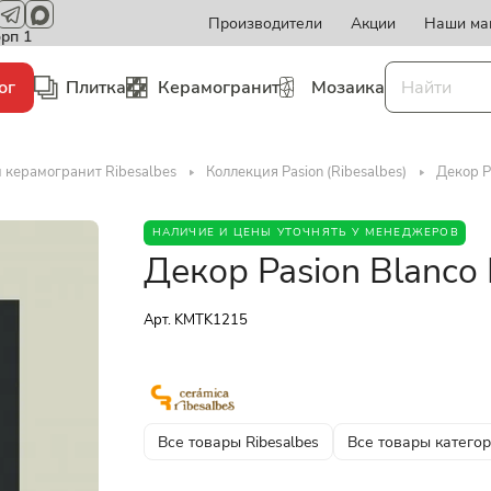
Производители
Акции
Наши ма
орп 1
ог
Плитка
Керамогранит
Мозаика
 керамогранит Ribesalbes
Коллекция Pasion (Ribesalbes)
Декор P
НАЛИЧИЕ И ЦЕНЫ УТОЧНЯТЬ У МЕНЕДЖЕРОВ
Декор Pasion Blanco
Арт.
KMTK1215
Все товары Ribesalbes
Все товары катего