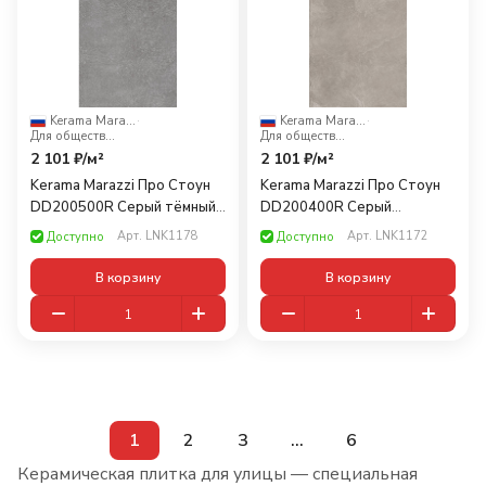
Kerama Marazzi
·
Kerama Marazzi
·
Для общественных помещений
Для общественных помещений
2 101 ₽/
м²
2 101 ₽/
м²
Kerama Marazzi Про Стоун
Kerama Marazzi Про Стоун
DD200500R Cерый тёмный
DD200400R Серый
Rect. 60x30
обрезнoй 60x30
Арт.
LNK1178
Арт.
LNK1172
Доступно
Доступно
В корзину
В корзину
1
2
3
...
6
Керамическая плитка для улицы — специальная