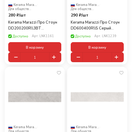
Kerama Marazzi
·
Kerama Marazzi
·
Для общественных помещений
Для общественных помещений
280 ₽/
шт
290 ₽/
шт
Kerama Marazzi Про Стоун
Kerama Marazzi Про Стоун
DD200200R\\3BT
DD600400R\\5 Серый
коричневый обрезнoй
60x10,7
Арт.
LNK1161
Арт.
LNK1239
Доступно
Доступно
60x9,5
В корзину
В корзину
Kerama Marazzi
·
Kerama Marazzi
·
Для общественных помещений
Для общественных помещений