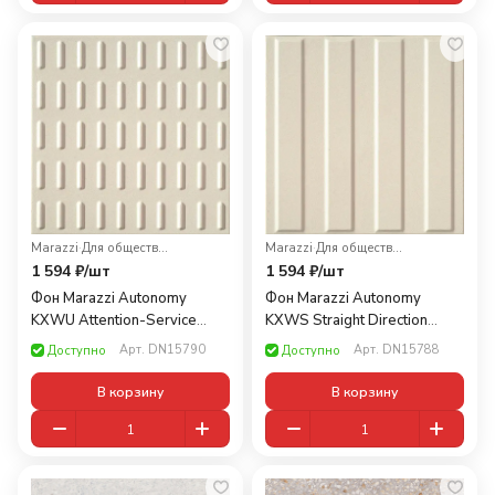
Marazzi
·
Для общественных помещений
Marazzi
·
Для общественных помещений
1 594 ₽/
шт
1 594 ₽/
шт
Фон Marazzi Autonomy
Фон Marazzi Autonomy
KXWU Attention-Service
KXWS Straight Direction
Code 20x20
Code 20x20
Арт.
DN15790
Арт.
DN15788
Доступно
Доступно
В корзину
В корзину