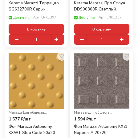
Kerama Marazzi Терраццо
Kerama Marazzi Про Стоун
SG632700R Серый
DD900300R Cветлый
декорированный обрезной
обрезной 30x30
Арт.
LNK1397
Арт.
LNK1267
Доступно
Доступно
60x60
В корзину
В корзину
Marazzi
·
Для общественных помещений
Marazzi
·
Для общественных помещений
1 577 ₽/
шт
1 594 ₽/
шт
Фон Marazzi Autonomy
Фон Marazzi Autonomy KXZJ
KXWT Stop Code 20x20
Noppen-A 20x20