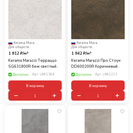
Kerama Marazzi
·
Kerama Marazzi
·
Для общественных помещений
Для общественных помещений
1 812 ₽/
м²
1 942 ₽/
м²
Kerama Marazzi Терраццо
Kerama Marazzi Про Стоун
SG631800R беж светлый
DD600200R Коричневый
60x60
обрезнoй 60x60
Арт.
LNK1384
Арт.
LNK1223
Доступно
Доступно
В корзину
В корзину