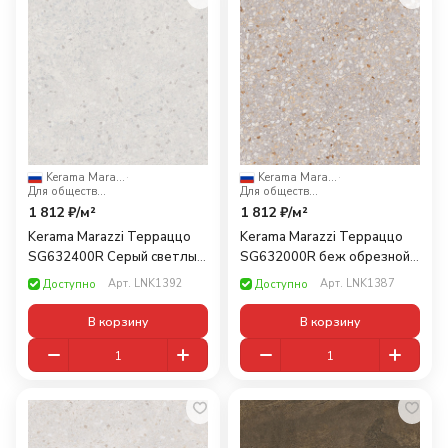
Kerama Marazzi
·
Kerama Marazzi
·
Для общественных помещений
Для общественных помещений
1 812 ₽/
м²
1 812 ₽/
м²
Kerama Marazzi Терраццо
Kerama Marazzi Терраццо
SG632400R Серый светлый
SG632000R беж обрезной
обрезной 60x60
60x60
Арт.
LNK1392
Арт.
LNK1387
Доступно
Доступно
В корзину
В корзину