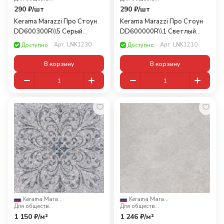
290 ₽/
шт
290 ₽/
шт
Kerama Marazzi Про Стоун
Kerama Marazzi Про Стоун
DD600300R\\5 Серый
DD600000R\\1 Светлый
светлый 60x10,7
бежевый 60x10,7
Арт.
LNK1230
Арт.
LNK1210
Доступно
Доступно
В корзину
В корзину
Kerama Marazzi
·
Kerama Marazzi
·
Для общественных помещений
Для общественных помещений
1 150 ₽/
м²
1 246 ₽/
м²