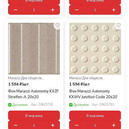
В корзину
В корзину
Marazzi
·
Для общественных помещений
Marazzi
·
Для общественных помещений
1 594 ₽/
шт
1 594 ₽/
шт
Фон Marazzi Autonomy KXZF
Фон Marazzi Autonomy
Streifen-A 20x20
KXWV Junction Code 20x20
Арт.
DN15792
Арт.
DN15791
Доступно
Доступно
В корзину
В корзину