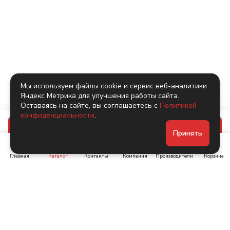
Мы используем файлы cookie и сервис веб-аналитики
Яндекс Метрика для улучшения работы сайта.
Оставаясь на сайте, вы соглашаетесь с
Политикой
конфиденциальности
.
В корзину
Принять
Главная
Каталог
Контакты
Компания
Производители
Корзина
Ленинский пр-т, д. 134
Коломяжский пр. 15, корп
1
+7 (905) 222-40-44
+7 (960) 283-67-89