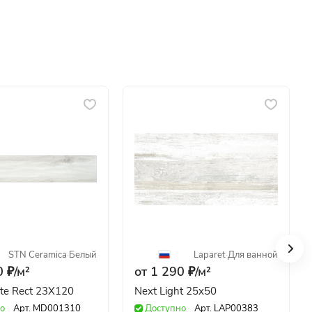
STN Ceramica
·
Белый
Laparet
·
Для ванной
 ₽/
м²
от 1 290 ₽/
м²
ite Rect 23X120
Next Light 25x50
о
Арт.
MD001310
Доступно
Арт.
LAP00383