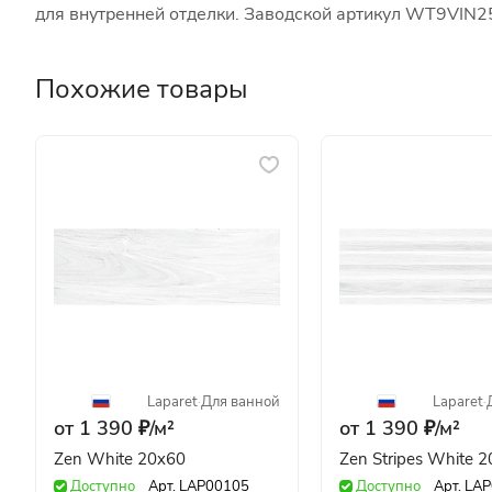
для внутренней отделки. Заводской артикул WT9VIN2
Похожие товары
Laparet
·
Для ванной
Laparet
·
от 1 390 ₽/
м²
от 1 390 ₽/
м²
Zen White 20x60
Zen Stripes White 
Доступно
Арт.
LAP00105
Доступно
Арт.
LAP