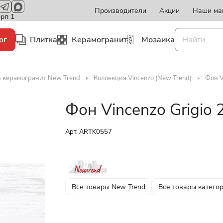
Производители
Акции
Наши ма
орп 1
ог
Плитка
Керамогранит
Мозаика
и керамогранит New Trend
Коллекция Vincenzo (New Trend)
Фон V
Фон Vincenzo Grigio
Арт.
ARTK0557
Все товары New Trend
Все товары катего