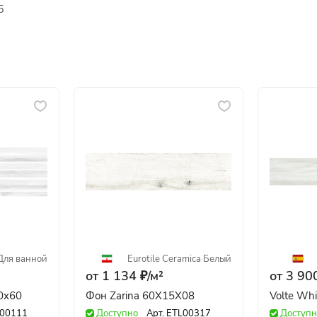
5
Для ванной
Eurotile Ceramica
·
Белый
от 1 134 ₽/
м²
от 3 900
20x60
Фон Zarina 60X15X08
Volte Wh
00111
Доступно
Арт.
ETL00317
Доступн