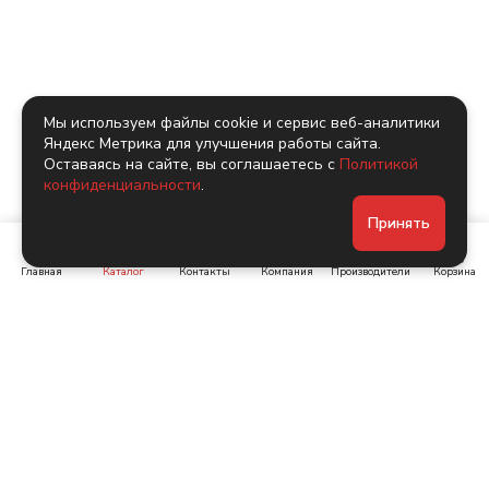
Мы используем файлы cookie и сервис веб-аналитики
Яндекс Метрика для улучшения работы сайта.
Оставаясь на сайте, вы соглашаетесь с
Политикой
конфиденциальности
.
Принять
Главная
Каталог
Контакты
Компания
Производители
Корзина
Ленинский пр-т, д. 134
Коломяжский пр. 15, корп
1
+7 (905) 222-40-44
+7 (960) 283-67-89
Интернет-магазин
Связаться с нами