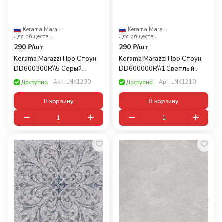
Kerama Marazzi
·
Kerama Marazzi
·
Для общественных помещений
Для общественных помещений
290 ₽/
шт
290 ₽/
шт
Kerama Marazzi Про Стоун
Kerama Marazzi Про Стоун
DD600300R\\5 Серый
DD600000R\\1 Светлый
светлый 60x10,7
бежевый 60x10,7
Арт.
LNK1230
Арт.
LNK1210
Доступно
Доступно
В корзину
В корзину