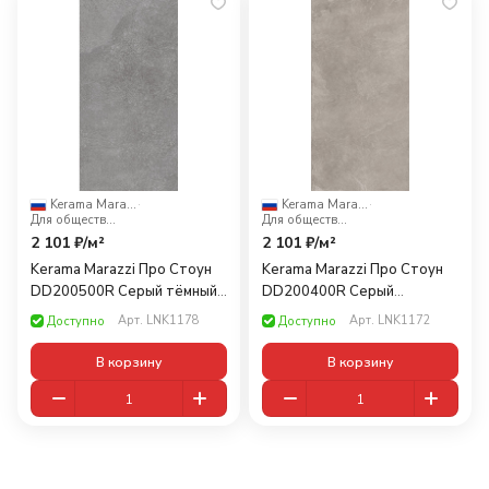
Kerama Marazzi
·
Kerama Marazzi
·
Для общественных помещений
Для общественных помещений
2 101 ₽/
м²
2 101 ₽/
м²
Kerama Marazzi Про Стоун
Kerama Marazzi Про Стоун
DD200500R Cерый тёмный
DD200400R Серый
Rect. 60x30
обрезнoй 60x30
Арт.
LNK1178
Арт.
LNK1172
Доступно
Доступно
В корзину
В корзину