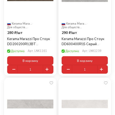
Kerama Marazzi
·
Kerama Marazzi
·
Для общественных помещений
Для общественных помещений
280 ₽/
шт
290 ₽/
шт
Kerama Marazzi Про Стоун
Kerama Marazzi Про Стоун
DD200200R\\3BT
DD600400R\\5 Серый
коричневый обрезнoй
60x10,7
Арт.
LNK1161
Арт.
LNK1239
Доступно
Доступно
60x9,5
В корзину
В корзину