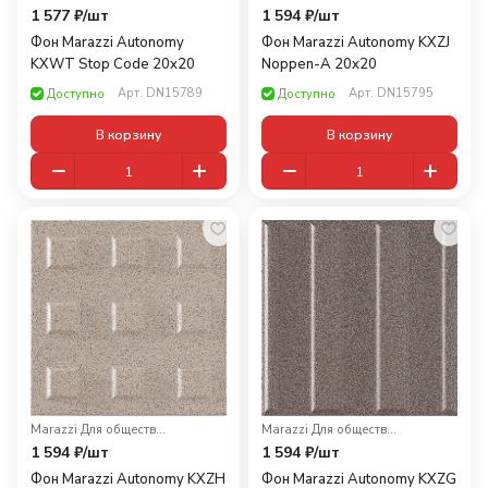
1 577 ₽/
шт
1 594 ₽/
шт
Фон Marazzi Autonomy
Фон Marazzi Autonomy KXZJ
KXWT Stop Code 20x20
Noppen-A 20x20
Арт.
DN15789
Арт.
DN15795
Доступно
Доступно
В корзину
В корзину
Marazzi
·
Для общественных помещений
Marazzi
·
Для общественных помещений
1 594 ₽/
шт
1 594 ₽/
шт
Фон Marazzi Autonomy KXZH
Фон Marazzi Autonomy KXZG