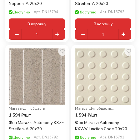
Noppen-A 20x20
Streifen-A 20x20
Арт.
DN15794
Арт.
DN15793
Доступно
Доступно
В корзину
В корзину
Marazzi
·
Для общественных помещений
Marazzi
·
Для общественных помещений
1 594 ₽/
шт
1 594 ₽/
шт
Фон Marazzi Autonomy KXZF
Фон Marazzi Autonomy
Streifen-A 20x20
KXWV Junction Code 20x20
Арт.
DN15792
Арт.
DN15791
Доступно
Доступно