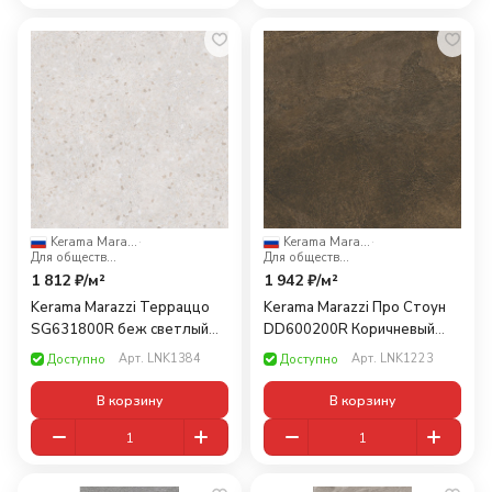
Kerama Marazzi
·
Kerama Marazzi
·
Для общественных помещений
Для общественных помещений
1 812 ₽/
м²
1 942 ₽/
м²
Kerama Marazzi Терраццо
Kerama Marazzi Про Стоун
SG631800R беж светлый
DD600200R Коричневый
60x60
обрезнoй 60x60
Арт.
LNK1384
Арт.
LNK1223
Доступно
Доступно
В корзину
В корзину