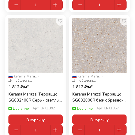
Kerama Marazzi
·
Kerama Marazzi
·
Для общественных помещений
Для общественных помещений
1 812 ₽/
м²
1 812 ₽/
м²
Kerama Marazzi Терраццо
Kerama Marazzi Терраццо
SG632400R Серый светлый
SG632000R беж обрезной
обрезной 60x60
60x60
Арт.
LNK1392
Арт.
LNK1387
Доступно
Доступно
В корзину
В корзину