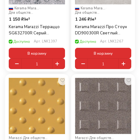
Kerama Marazzi
·
Kerama Marazzi
·
Для общественных помещений
Для общественных помещений
1 150 ₽/
м²
1 246 ₽/
м²
Kerama Marazzi Терраццо
Kerama Marazzi Про Стоун
SG632700R Серый
DD900300R Cветлый
декорированный обрезной
обрезной 30x30
Арт.
LNK1397
Арт.
LNK1267
Доступно
Доступно
60x60
В корзину
В корзину
Marazzi
·
Для общественных помещений
Marazzi
·
Для общественных помещений