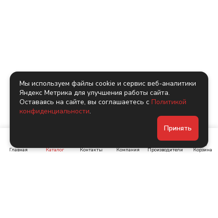
Мы используем файлы cookie и сервис веб-аналитики
Яндекс Метрика для улучшения работы сайта.
Оставаясь на сайте, вы соглашаетесь с
Политикой
конфиденциальности
.
Принять
Главная
Каталог
Контакты
Компания
Производители
Корзина
Ленинский пр-т, д. 134
Коломяжский пр. 15, корп
1
+7 (905) 222-40-44
+7 (960) 283-67-89