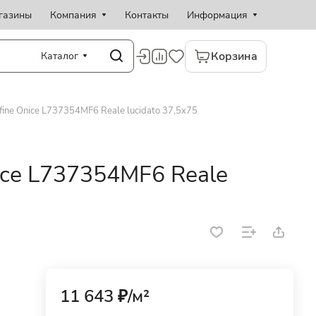
газины
Компания
Контакты
Информация
Корзина
Каталог
ine Onice L737354MF6 Reale lucidato 37,5x75
ice L737354MF6 Reale
11 643 ₽/
м²