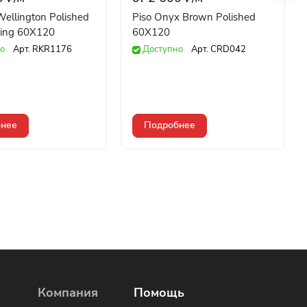
 Wellington Polished
Piso Onyx Brown Polished
ving 60X120
60X120
о
Арт.
RKR1176
Доступно
Арт.
CRD042
нее
Подробнее
Компания
Помощь