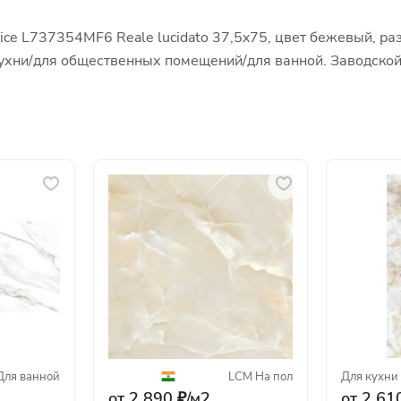
ce L737354MF6 Reale lucidato 37,5x75, цвет бежевый, ра
и кухни/для общественных помещений/для ванной. Заводск
Для ванной
LCM
·
На пол
Для кухни
от 2 890 ₽/
м2
от 2 610