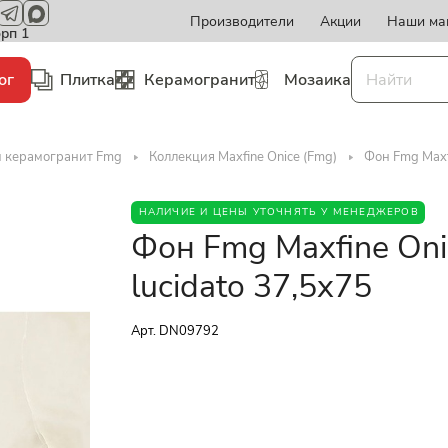
Производители
Акции
Наши ма
орп 1
ог
Плитка
Керамогранит
Мозаика
и керамогранит Fmg
Коллекция Maxfine Onice (Fmg)
Фон Fmg Maxf
НАЛИЧИЕ И ЦЕНЫ УТОЧНЯТЬ У МЕНЕДЖЕРОВ
Фон Fmg Maxfine On
lucidato 37,5x75
Арт.
DN09792