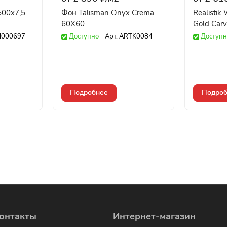
500x7,5
Фон Talisman Onyx Crema
Realistik
60X60
Gold Car
000697
Доступно
Арт.
ARTK0084
Доступн
Подробнее
Подроб
онтакты
Интернет-магазин