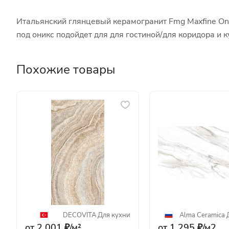
Итальянский глянцевый керамогранит Fmg Maxfine Oni
под оникс подойдет для для гостиной/для коридора 
Похожие товары
DECOVITA
·
Для кухни
Alma Ceramica
·
от 2 001 ₽/
м²
от 1 295 ₽/
м2