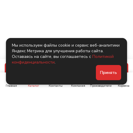
Мы используем файлы cookie и сервис веб-аналитики
Яндекс Метрика для улучшения работы сайта.
Оставаясь на сайте, вы соглашаетесь с
Политикой
конфиденциальности
.
В корзину
Принять
Главная
Каталог
Контакты
Компания
Производители
Корзина
Ленинский пр-т, д. 134
Коломяжский пр. 15, корп
1
+7 (905) 222-40-44
+7 (960) 283-67-89