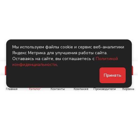
Мы используем файлы cookie и сервис веб-аналитики
Яндекс Метрика для улучшения работы сайта.
Оставаясь на сайте, вы соглашаетесь с
Политикой
конфиденциальности
.
В корзину
Принять
Главная
Каталог
Контакты
Компания
Производители
Корзина
Ленинский пр-т, д. 134
Коломяжский пр. 15, корп
1
+7 (905) 222-40-44
+7 (960) 283-67-89