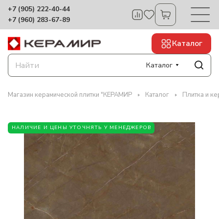
+7 (905) 222-40-44
+7 (960) 283-67-89
Каталог
Каталог
Магазин керамической плитки "КЕРАМИР
Каталог
Плитка и к
НАЛИЧИЕ И ЦЕНЫ УТОЧНЯТЬ У МЕНЕДЖЕРОВ