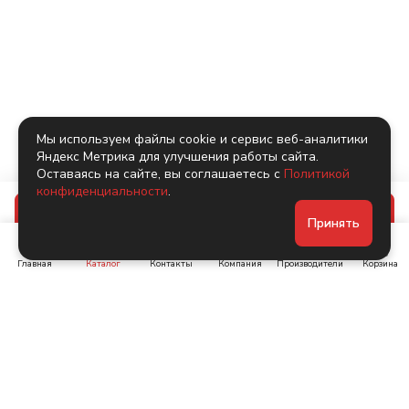
Мы используем файлы cookie и сервис веб-аналитики
Яндекс Метрика для улучшения работы сайта.
Оставаясь на сайте, вы соглашаетесь с
Политикой
конфиденциальности
.
В корзину
Принять
Главная
Каталог
Контакты
Компания
Производители
Корзина
Ленинский пр-т, д. 134
Коломяжский пр. 15, корп
1
+7 (905) 222-40-44
+7 (960) 283-67-89