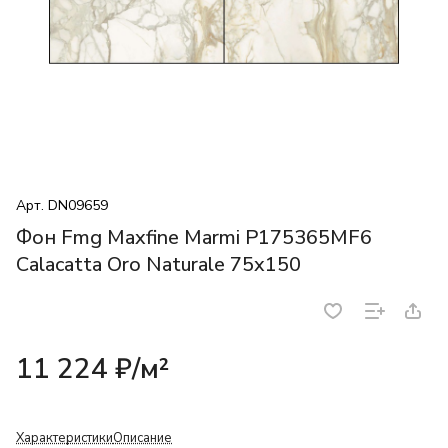
Арт.
DN09659
Фон Fmg Maxfine Marmi P175365MF6
Calacatta Oro Naturale 75x150
11 224 ₽/
м²
Характеристики
Описание