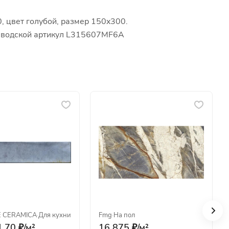
 цвет голубой, размер 150x300.
 Заводской артикул L315607MF6A
E CERAMICA
·
Для кухни
Fmg
·
На пол
.70 ₽/
м²
16 875 ₽/
м²