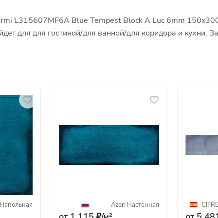
rmi L315607MF6A Blue Tempest Block A Luc 6mm 150x300,
ойдет для для гостиной/для ванной/для коридора и кухни.
Напольная
Azori
·
Настенная
CIFR
от 1 115 ₽/
м²
от 5 481