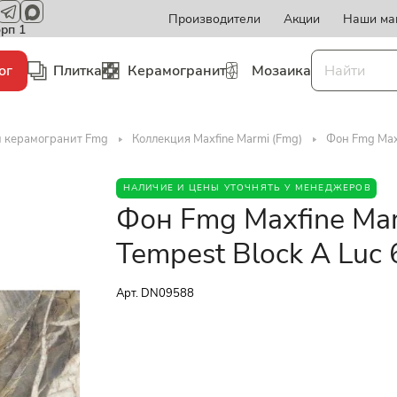
Производители
Акции
Наши ма
орп 1
ог
Плитка
Керамогранит
Мозаика
и керамогранит Fmg
Коллекция Maxfine Marmi (Fmg)
Фон Fmg Max
НАЛИЧИЕ И ЦЕНЫ УТОЧНЯТЬ У МЕНЕДЖЕРОВ
Фон Fmg Maxfine Ma
Tempest Block A Lu
Арт.
DN09588