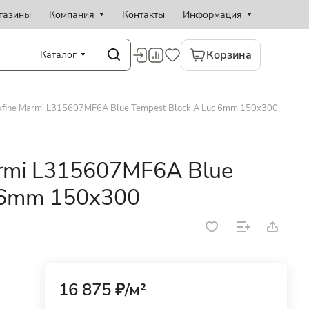
газины
Компания
Контакты
Информация
Корзина
Каталог
fine Marmi L315607MF6A Blue Tempest Block A Luc 6mm 150x300
rmi L315607MF6A Blue
c 6mm 150x300
16 875 ₽/
м²