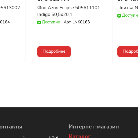
505613002
Фон Azori Eclipse 505611101
Плитка Na
Indigo 50,5x20,1
Доступн
0164
Доступно
Арт.
LNK0163
Подробнее
Подроб
онтакты
Интернет-магазин
Каталог