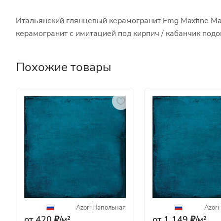
Итальянский глянцевый керамогранит Fmg Maxfine Ma
керамогранит с имитацией под кирпич / кабанчик под
Похожие товары
Azori
·
Напольная
Azori
·
от 420 ₽/
м²
от 1 149 ₽/
м²