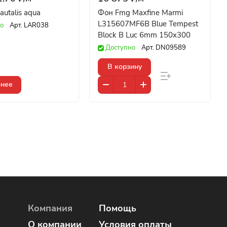
utalis aqua
Фон Fmg Maxfine Marmi
L315607MF6B Blue Tempest
о
Арт.
LAR038
Block B Luc 6mm 150x300
Доступно
Арт.
DN09589
В корзину
нее
Компания
Помощь
О компании
Условия оплаты