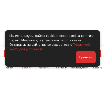
Мы используем файлы cookie и сервис веб-аналитики
Яндекс Метрика для улучшения работы сайта.
Оставаясь на сайте, вы соглашаетесь с
Политикой
конфиденциальности
.
В корзину
Принять
Главная
Каталог
Контакты
Компания
Производители
Корзина
Ленинский пр-т, д. 134
Коломяжский пр. 15, корп
1
+7 (905) 222-40-44
+7 (960) 283-67-89