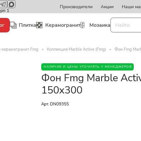
Производители
Акции
Наши ма
орп 1
ог
Плитка
Керамогранит
Мозаика
и керамогранит Fmg
Коллекция Marble Active (Fmg)
Фон Fmg Marb
НАЛИЧИЕ И ЦЕНЫ УТОЧНЯТЬ У МЕНЕДЖЕРОВ
Фон Fmg Marble Acti
150x300
Арт.
DN09355