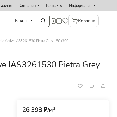
газины
Компания
Контакты
Информация
Корзина
Каталог
le Active IAS3261530 Pietra Grey 150x300
ve IAS3261530 Pietra Grey
26 398 ₽/
м²