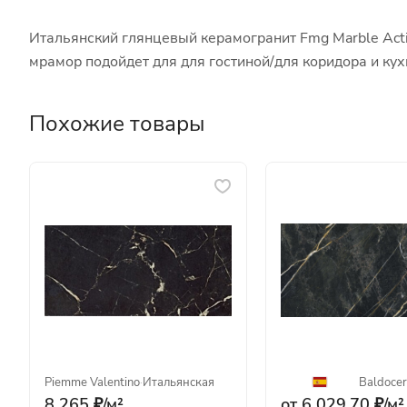
Итальянский глянцевый керамогранит Fmg Marble Acti
мрамор подойдет для для гостиной/для коридора и к
Похожие товары
Piemme Valentino
·
Итальянская
Baldocer
8 265 ₽/
м²
от 6 029.70 ₽/
м²