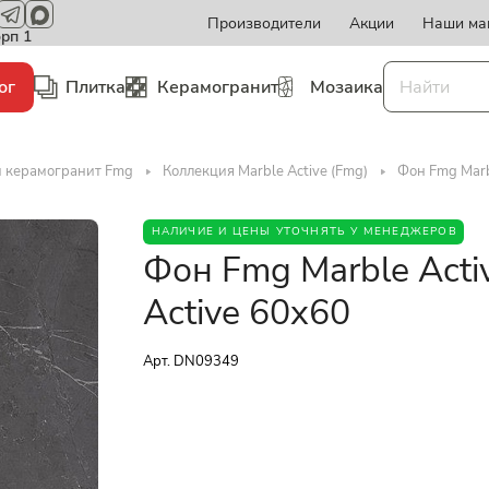
Производители
Акции
Наши ма
орп 1
ог
Плитка
Керамогранит
Мозаика
и керамогранит Fmg
Коллекция Marble Active (Fmg)
Фон Fmg Marb
НАЛИЧИЕ И ЦЕНЫ УТОЧНЯТЬ У МЕНЕДЖЕРОВ
Фон Fmg Marble Acti
Active 60x60
Арт.
DN09349