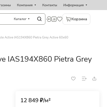
газины
Компания
Контакты
Информация
Корзина
Каталог
le Active IAS194X860 Pietra Grey Active 60x60
ve IAS194X860 Pietra Grey
12 849 ₽/
м²