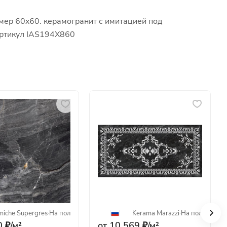
змер 60x60. керамогранит с имитацией под
артикул IAS194X860
miche Supergres
·
На пол
Kerama Marazzi
·
На пол
 ₽/
м²
от 10 569 ₽/
м²