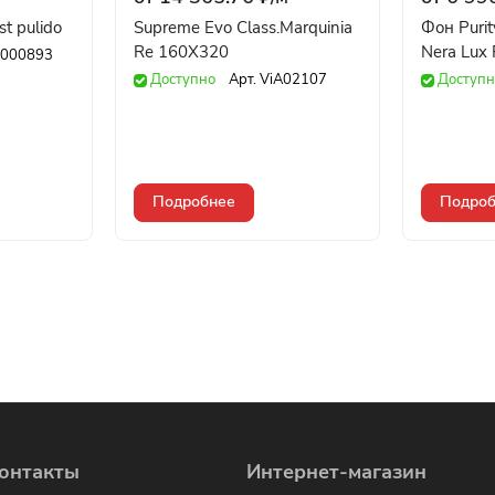
t pulido
Supreme Evo Class.Marquinia
Фон Purit
Re 160X320
Nera Lux 
000893
Доступно
Арт.
ViA02107
Доступн
Подробнее
Подроб
онтакты
Интернет-магазин