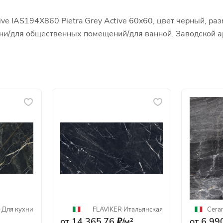
ve IAS194X860 Pietra Grey Active 60x60, цвет черный, ра
ухни/для общественных помещений/для ванной. Заводской 
·
Для кухни
FLAVIKER
·
Итальянская
Cera
от 14 365.76 ₽/
м²
от 6 990