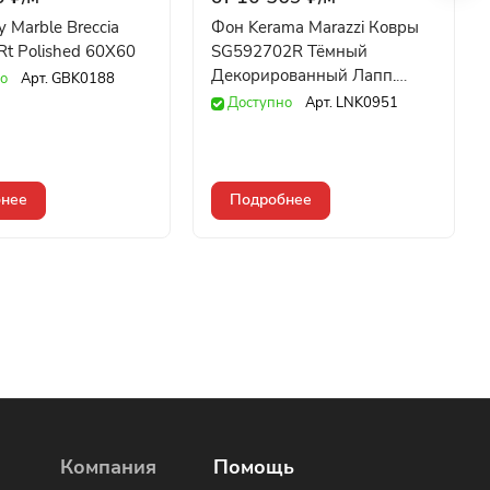
y Marble Breccia
Фон Kerama Marazzi Ковры
Rt Polished 60X60
SG592702R Тёмный
Декорированный Лапп.
о
Арт.
GBK0188
119,5x238,5
Доступно
Арт.
LNK0951
нее
Подробнее
Компания
Помощь