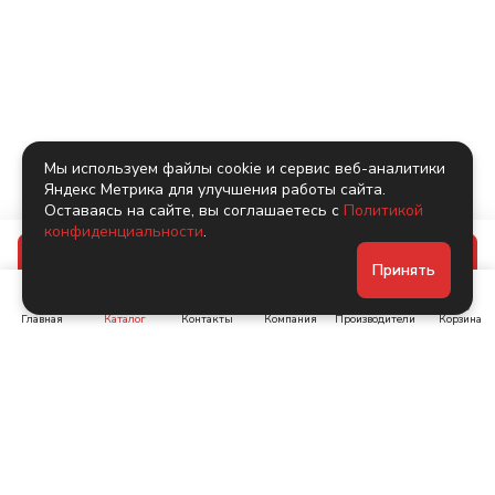
Мы используем файлы cookie и сервис веб-аналитики
Яндекс Метрика для улучшения работы сайта.
Оставаясь на сайте, вы соглашаетесь с
Политикой
конфиденциальности
.
В корзину
Принять
Главная
Каталог
Контакты
Компания
Производители
Корзина
Ленинский пр-т, д. 134
Коломяжский пр. 15, корп
1
+7 (905) 222-40-44
+7 (960) 283-67-89