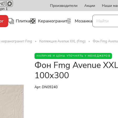
Производители
Акции
Наши ма
орп 1
ог
Плитка
Керамогранит
Мозаика
и керамогранит Fmg
Коллекция Avenue XXL (Fmg)
Фон Fmg Avenue
НАЛИЧИЕ И ЦЕНЫ УТОЧНЯТЬ У МЕНЕДЖЕРОВ
Фон Fmg Avenue XXL 
100x300
Арт.
DN09240