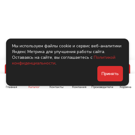
Мы используем файлы cookie и сервис веб-аналитики
Яндекс Метрика для улучшения работы сайта.
Оставаясь на сайте, вы соглашаетесь с
Политикой
конфиденциальности
.
В корзину
Принять
Главная
Каталог
Контакты
Компания
Производители
Корзина
Ленинский пр-т, д. 134
Коломяжский пр. 15, корп
1
+7 (905) 222-40-44
+7 (960) 283-67-89