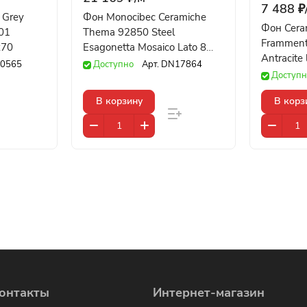
7 488 ₽
 Grey
Фон Monocibec Ceramiche
Фон Ceram
01
Thema 92850 Steel
Frammen
x70
Esagonetta Mosaico Lato 8
Antracite
Naturale 30x40
0565
Доступно
Арт.
DN17864
Доступн
В корзину
В корз
онтакты
Интернет-магазин