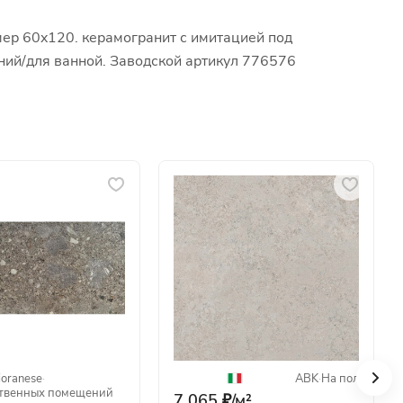
мер 60x120. керамогранит с имитацией под
ений/для ванной. Заводской артикул 776576
ioranese
·
ABK
·
На пол
твенных помещений
7 065 ₽/
м²