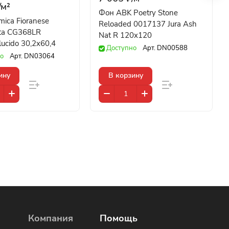
/
м²
Фон ABK Poetry Stone
ica Fioranese
Reloaded 0017137 Jura Ash
ta CG368LR
Nat R 120x120
 lucido 30,2x60,4
Доступно
Арт.
DN00588
о
Арт.
DN03064
ину
В корзину
Компания
Помощь