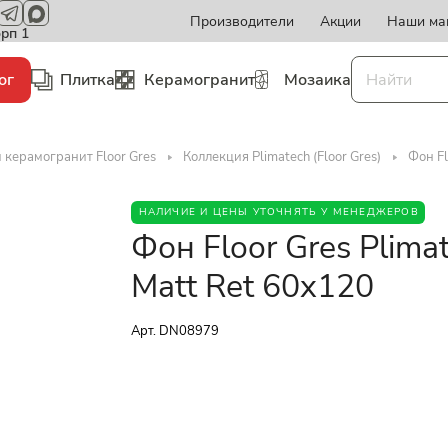
Производители
Акции
Наши ма
орп 1
ог
Плитка
Керамогранит
Мозаика
 керамогранит Floor Gres
Коллекция Plimatech (Floor Gres)
Фон Fl
НАЛИЧИЕ И ЦЕНЫ УТОЧНЯТЬ У МЕНЕДЖЕРОВ
Фон Floor Gres Plima
Matt Ret 60x120
Арт.
DN08979