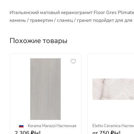
Итальянский матовый керамогранит Floor Gres Plimate
камень / травертин / сланец / гранит подойдет для д
Похожие товары
Kerama Marazzi
·
Настенная
Eletto Ceramica
·
Насте
2 306 ₽/
м²
от 750 ₽/
м²