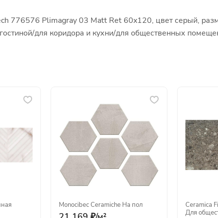
ch 776576 Plimagray 03 Matt Ret 60x120, цвет серый, раз
ля гостиной/для коридора и кухни/для общественных помещ
нная
Monocibec Ceramiche
·
На пол
Ceramica F
Для общес
21 169 ₽/
м²