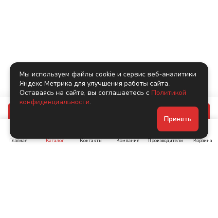
Мы используем файлы cookie и сервис веб-аналитики
Яндекс Метрика для улучшения работы сайта.
Оставаясь на сайте, вы соглашаетесь с
Политикой
конфиденциальности
.
В корзину
Принять
Главная
Каталог
Контакты
Компания
Производители
Корзина
Ленинский пр-т, д. 134
Коломяжский пр. 15, корп
1
+7 (905) 222-40-44
+7 (960) 283-67-89