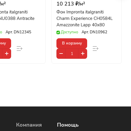
/
м²
10 213 ₽/
м²
nta italgraniti
Фон Impronta italgraniti
NU0388 Antracite
Charm Experience CH0584L
Amazzonite Lapp 40x80
о
Арт.
DN12345
Доступно
Арт.
DN10962
ину
В корзину
Компания
Помощь