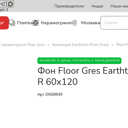
Производители
Акции
Наши ма
орп 1
ог
Плитка
Керамогранит
Мозаика
 керамогранит Floor Gres
Коллекция Earthtech (Floor Gres)
Фон Fl
НАЛИЧИЕ И ЦЕНЫ УТОЧНЯТЬ У МЕНЕДЖЕРОВ
Фон Floor Gres Earth
R 60x120
Арт.
DN08849