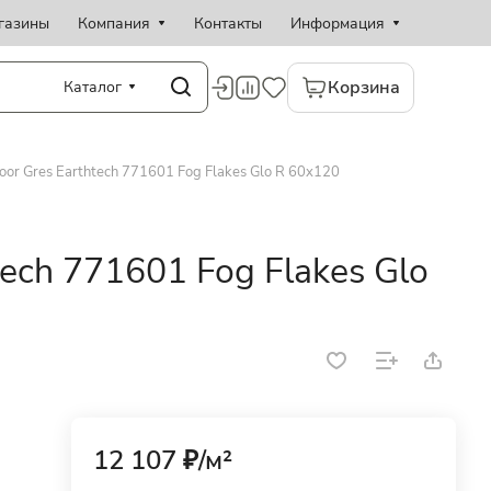
газины
Компания
Контакты
Информация
Корзина
Каталог
oor Gres Earthtech 771601 Fog Flakes Glo R 60x120
tech 771601 Fog Flakes Glo
12 107 ₽/
м²