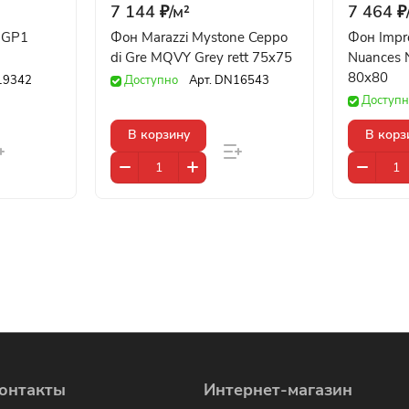
7 144 ₽/
м²
7 464 ₽
EGP1
Фон Marazzi Mystone Ceppo
Фон Impro
di Gre MQVY Grey rett 75x75
Nuances 
80x80
19342
Доступно
Арт.
DN16543
Доступн
В корзину
В корз
онтакты
Интернет-магазин